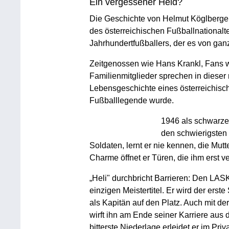
Ein vergessener Held?
Die Geschichte von Helmut Köglberge
des österreichischen Fußballnationalt
Jahrhundertfußballers, der es von gan
Zeitgenossen wie Hans Krankl, Fans w
Familienmitglieder sprechen in diese
Lebensgeschichte eines österreichisch
Fußballlegende wurde.
1946 als schwarzes
den schwierigsten 
Soldaten, lernt er nie kennen, die Mut
Charme öffnet er Türen, die ihm erst 
„Heli" durchbricht Barrieren: Den LASK
einzigen Meistertitel. Er wird der erst
als Kapitän auf den Platz. Auch mit der
wirft ihn am Ende seiner Karriere aus
bitterste Niederlage erleidet er im Priv