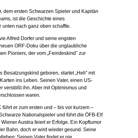
r, dem ersten Schwarzen Spieler und Kapitän
eams, ist die Geschichte eines
z unten nach ganz oben schaffte.
ie Alfred Dorfer und seine engsten
r neuen ORF-Doku über die unglaubliche
en Pioniers, der vom „Feindeskind" zur
 Besatzungskind geboren, startet „Heli“ mit
Karten ins Leben. Seinen Vater, einen US-
ter verstößt ihn. Aber mit Optimismus und
verschlossen waren.
 führt er zum ersten und – bis vor kurzem –
e Schwarze Nationalspieler und führt die ÖFB-Elf
 Wiener Austria feiert er Erfolge. Ein Kopftumor
 der Bahn, doch er wird wieder gesund. Seine
atleben: Seinen Vater findet er nie.