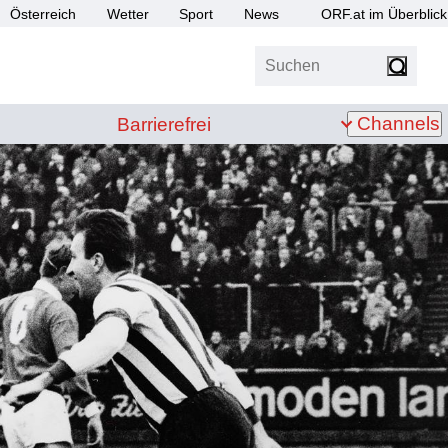
Österreich
Wetter
Sport
News
ORF.at im Überblick
Suchen
bis Z
Barrierefrei
Channels
Barrierefrei