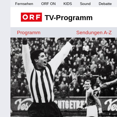
Fernsehen
ORF ON
KIDS
Sound
Debatte
TV-Programm
Sendungen von A 
Programm
Sendungen A-Z