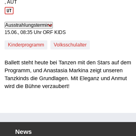
, AUT
Produktionsland: AUT
Ausstrahlungstermine
15. Juni, 08:35 Uhr in ORF KIDS
15.06., 08:35 Uhr ORF KIDS
Kinderprogramm
Volksschulalter
Ballett steht heute bei Tanzen mit den Stars auf dem
Programm, und Anastasia Markina zeigt unseren
Tanzkinds die Grundlagen. Mit Eleganz und Anmut
wird die Bühne verzaubert!
News