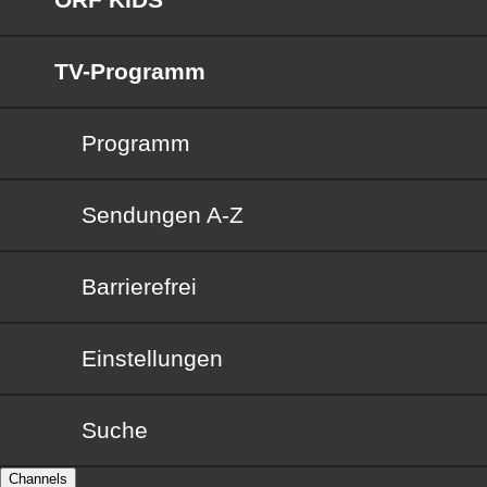
TV-Programm
Programm
Sendungen von A bis Z
Sendungen A-Z
Barrierefrei
Barrierefrei
Einstellungen
Suche
Channels