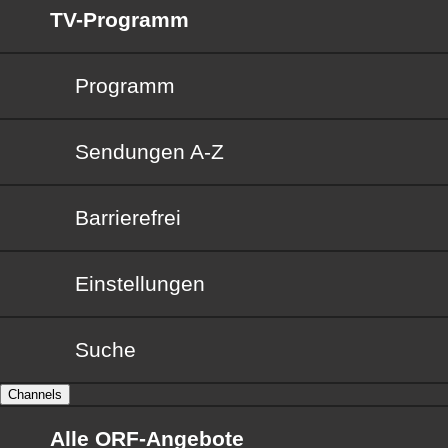
TV-Programm
Programm
Sendungen von A bis Z
Sendungen A-Z
Barrierefrei
Barrierefrei
Einstellungen
Suche
Channels
Alle ORF-Angebote