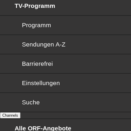
TV-Programm
Programm
Sendungen von A bis Z
Sendungen A-Z
Barrierefrei
Barrierefrei
Einstellungen
Suche
Channels
Alle ORF-Angebote