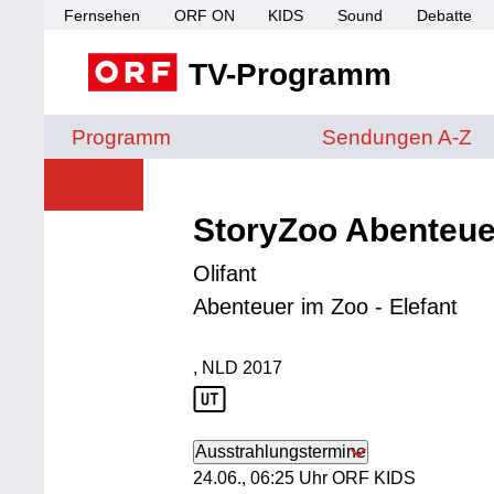
Fernsehen
ORF ON
KIDS
Sound
Debatte
TV-Programm
Sendungen von A 
Programm
Sendungen A-Z
StoryZoo Abenteue
Olifant
Abenteuer im Zoo - Elefant
, NLD
2017
Produktionsland: NLD
Produktionsjahr: 2017
Ausstrahlungstermine
24. Juni, 06:25 Uhr in ORF KIDS
24.06., 06:25 Uhr ORF KIDS