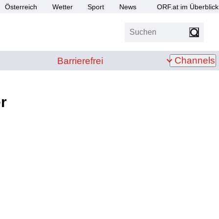
Österreich
Wetter
Sport
News
ORF.at im Überblick
Suchen
bis Z
Barrierefrei
Channels
Barrierefrei
r