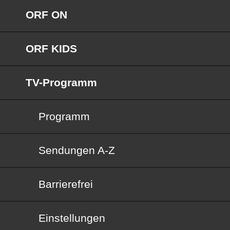
ORF ON
ORF KIDS
TV-Programm
Programm
Sendungen von A bis Z
Sendungen A-Z
Barrierefrei
Barrierefrei
Einstellungen