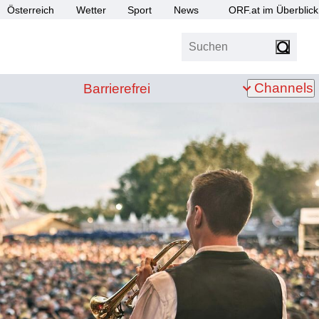
Österreich
Wetter
Sport
News
ORF.at im Überblick
Suchen
bis Z
Barrierefrei
Channels
Barrierefrei