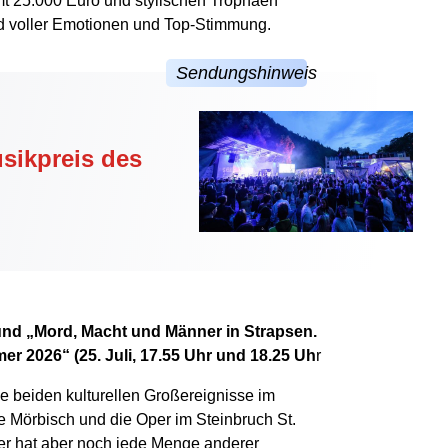
t 25.000 Euro und stylischen Trophäen
nd voller Emotionen und Top-Stimmung.
sikpreis des
 und „Mord, Macht und Männer in Strapsen.
r 2026“ (25. Juli, 17.55 Uhr und 18.25 Uh
r
e beiden kulturellen Großereignisse im
le Mörbisch und die Oper im Steinbruch St.
r hat aber noch jede Menge anderer