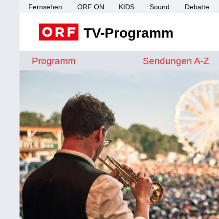
Fernsehen
ORF ON
KIDS
Sound
Debatte
TV-Programm
Sendungen von A 
Programm
Sendungen A-Z