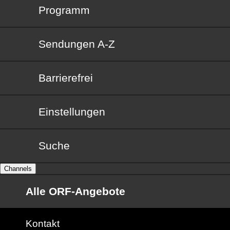
Programm
Sendungen von A bis Z
Sendungen A-Z
Barrierefrei
Barrierefrei
Einstellungen
Suche
Channels
Alle ORF-Angebote
Kontakt