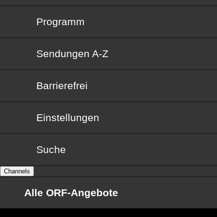
Programm
Sendungen von A bis Z
Sendungen A-Z
Barrierefrei
Barrierefrei
Einstellungen
Suche
Channels
Alle ORF-Angebote