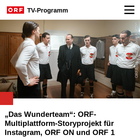
Navig
TV-Programm
ORF/Rizar.Photo/Gabriel Alarcon
„Das Wunderteam“: ORF-
Multiplattform-Storyprojekt für
Instagram, ORF ON und ORF 1