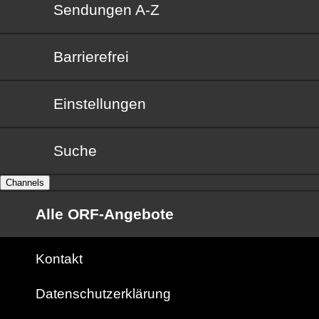
Sendungen von A bis Z
Sendungen A-Z
Barrierefrei
Barrierefrei
Einstellungen
Suche
Channels
Alle ORF-Angebote
Kontakt
Datenschutzerklärung