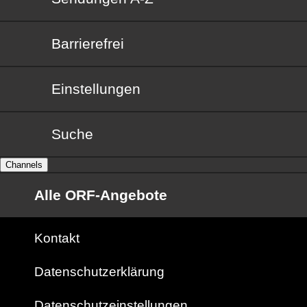
Barrierefrei
Barrierefrei
Einstellungen
Suche
Channels
Alle ORF-Angebote
Kontakt
Datenschutzerklärung
Datenschutzeinstellungen