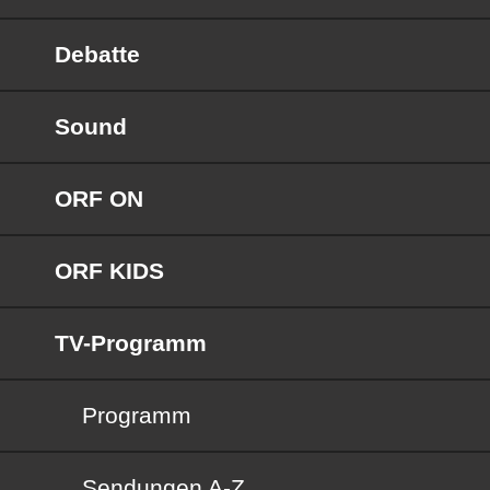
Debatte
Sound
ORF ON
ORF KIDS
TV-Programm
Programm
Sendungen von A bis Z
Sendungen A-Z