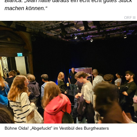
Bianca: „Man hätte daraus ein echt echt gutes Stück
machen können.“
ORF III
Bühne Oida! „Abgefuckt" im Vestibül des Burgtheaters