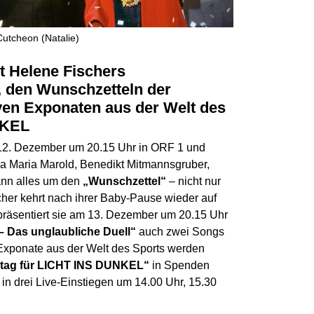
utcheon (Natalie)
t Helene Fischers
, den Wunschzetteln der
ven Exponaten aus der Welt des
NKEL
 12. Dezember um 20.15 Uhr in ORF 1 und
va Maria Marold, Benedikt Mitmannsgruber,
nn alles um den
„Wunschzettel“
– nicht nur
cher kehrt nach ihrer Baby-Pause wieder auf
präsentiert sie am 13. Dezember um 20.15 Uhr
– Das unglaubliche Duell“
auch zwei Songs
 Exponate aus der Welt des Sports werden
tag für LICHT INS DUNKEL“
in Spenden
n drei Live-Einstiegen um 14.00 Uhr, 15.30