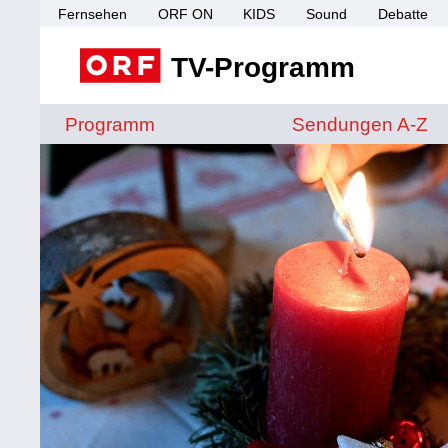
Fernsehen
ORF ON
KIDS
Sound
Debatte
TV-Programm
Sendungen von A 
Programm
Sendungen A-Z