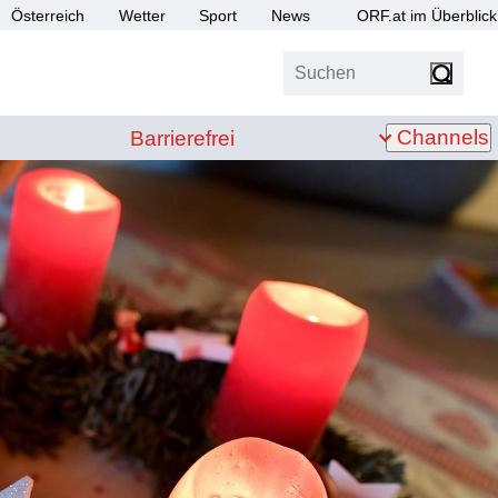
Österreich
Wetter
Sport
News
ORF.at im Überblick
Suchen
bis Z
Barrierefrei
Channels
Barrierefrei