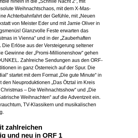
le hinein in die „Schrille Nacht 2“, mit
absolute Weihnachtschaos, mit dem X-Mas-
ine Achterbahnfahrt der Gefühle, mit „Neuen
tatt von Meister Eder und mit Jamie Oliver in
agsmenüs! Glanzvolle Feste erwarten das
tmas in Vienna“ und in der „Zauberhaften
. Die Erlöse aus der Versteigerung seltener
die Gewinne der „Promi-Millionenshow“ gehen
 DUNKEL. Zahlreiche Sendungen aus den ORF-
tionen in ganz Österreich auf der Spur. Die
ial“ startet mit dem Format „Die gute Minute“ in
it den Neuproduktionen „Das Ötztal im Kreis
ng Christmas – Die Weihnachtsshow“ und „Die
atirische Weihnachten“ auf die Adventzeit ein.
Brauchtum, TV-Klassikern und musikalischen
g.
t zahlreichen
tig und neu in ORF 1