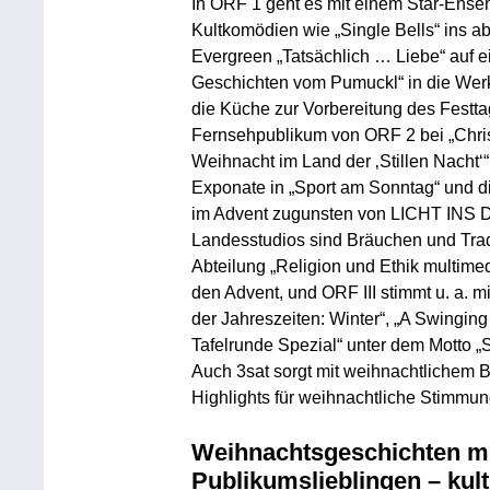
In ORF 1 geht es mit einem Star-Ensemb
Kultkomödien wie „Single Bells“ ins 
Evergreen „Tatsächlich … Liebe“ auf e
Geschichten vom Pumuckl“ in die Werks
die Küche zur Vorbereitung des Festt
Fernsehpublikum von ORF 2 bei „Chris
Weihnacht im Land der ‚Stillen Nacht‘“
Exponate in „Sport am Sonntag“ und 
im Advent zugunsten von LICHT INS
Landesstudios sind Bräuchen und Tradi
Abteilung „Religion und Ethik multimed
den Advent, und ORF III stimmt u. a. m
der Jahreszeiten: Winter“, „A Swingi
Tafelrunde Spezial“ unter dem Motto „S
Auch 3sat sorgt mit weihnachtlichem 
Highlights für weihnachtliche Stimmun
Weihnachtsgeschichten mi
Publikumslieblingen – kul