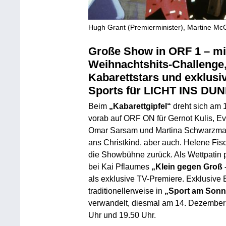
Hugh Grant (Premierminister), Martine McC
Große Show in ORF 1 – mi
Weihnachtshits-Challenge
Kabarettstars und exklusi
Sports für LICHT INS DU
Beim
„Kabarettgipfel“
dreht sich am
vorab auf ORF ON für Gernot Kulis, E
Omar Sarsam und Martina Schwarzma
ans Christkind, aber auch. Helene Fis
die Showbühne zurück. Als Wettpatin 
bei Kai Pflaumes
„Klein gegen Groß 
als exklusive TV-Premiere. Exklusive
traditionellerweise in
„Sport am Sonn
verwandelt, diesmal am 14. Dezember i
Uhr und 19.50 Uhr.