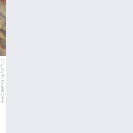
APA/dpa/Angelika Warmuth