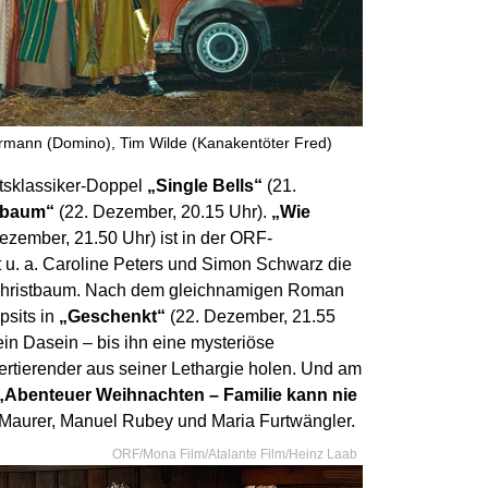
rmann (Domino), Tim Wilde (Kanakentöter Fred)
htsklassiker-Doppel
„Single Bells“
(21.
nbaum“
(22. Dezember, 20.15 Uhr).
„Wie
ezember, 21.50 Uhr) ist in der ORF-
 u. a. Caroline Peters und Simon Schwarz die
 Christbaum. Nach dem gleichnamigen Roman
psits in
„Geschenkt“
(22. Dezember, 21.55
ein Dasein – bis ihn eine mysteriöse
rtierender aus seiner Lethargie holen. Und am
„Abenteuer Weihnachten – Familie kann nie
n Maurer, Manuel Rubey und Maria Furtwängler.
ORF/Mona Film/Atalante Film/Heinz Laab