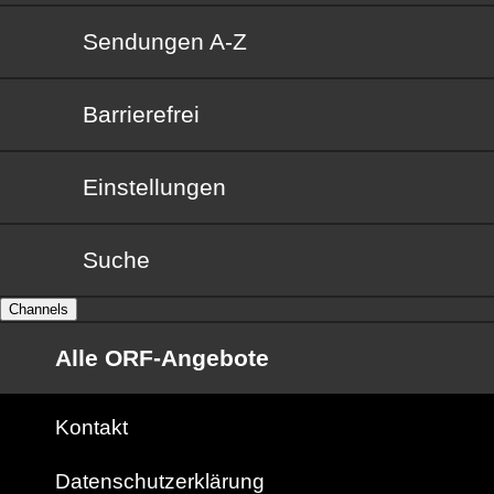
Sendungen von A bis Z
Sendungen A-Z
Barrierefrei
Barrierefrei
Einstellungen
Suche
Channels
Alle ORF-Angebote
Kontakt
Datenschutzerklärung