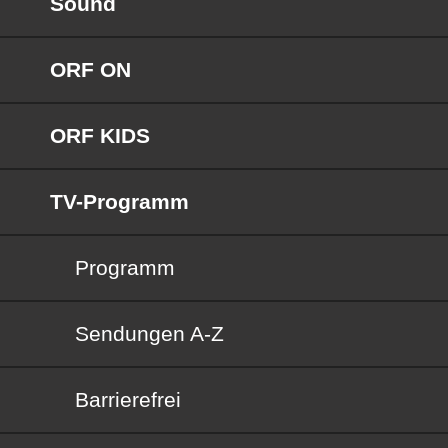
Sound
ORF ON
ORF KIDS
TV-Programm
Programm
Sendungen von A bis Z
Sendungen A-Z
Barrierefrei
Barrierefrei