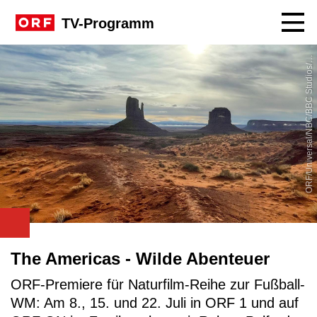
Navig
TV-Programm
R
F
/
U
n
i
v
e
r
s
a
l
/
N
B
C
/
B
B
C
S
t
u
d
i
o
s
S
e
v
e
C
o
l
O
t
e
/
The Americas - Wilde Abenteuer
ORF-Premiere für Naturfilm-Reihe zur Fußball-
WM: Am 8., 15. und 22. Juli in ORF 1 und auf