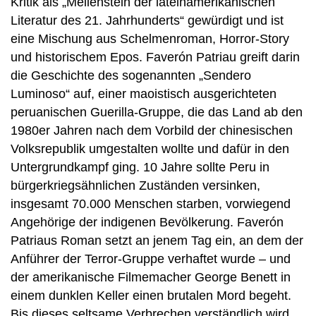
Kritik als „Meilenstein der lateinamerikanischen
Literatur des 21. Jahrhunderts“ gewürdigt und ist
eine Mischung aus Schelmenroman, Horror-Story
und historischem Epos. Faverón Patriau greift darin
die Geschichte des sogenannten „Sendero
Luminoso“ auf, einer maoistisch ausgerichteten
peruanischen Guerilla-Gruppe, die das Land ab den
1980er Jahren nach dem Vorbild der chinesischen
Volksrepublik umgestalten wollte und dafür in den
Untergrundkampf ging. 10 Jahre sollte Peru in
bürgerkriegsähnlichen Zuständen versinken,
insgesamt 70.000 Menschen starben, vorwiegend
Angehörige der indigenen Bevölkerung. Faverón
Patriaus Roman setzt an jenem Tag ein, an dem der
Anführer der Terror-Gruppe verhaftet wurde – und
der amerikanische Filmemacher George Benett in
einem dunklen Keller einen brutalen Mord begeht.
Bis dieses seltsame Verbrechen verständlich wird,