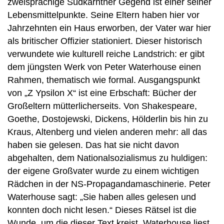
zweisprachige Südkärntner Gegend ist einer seiner
Lebensmittelpunkte. Seine Eltern haben hier vor
Jahrzehnten ein Haus erworben, der Vater war hier
als britischer Offizier stationiert. Dieser historisch
verwundete wie kulturell reiche Landstrich: er gibt
dem jüngsten Werk von Peter Waterhouse einen
Rahmen, thematisch wie formal. Ausgangspunkt
von „Z Ypsilon X“ ist eine Erbschaft: Bücher der
Großeltern mütterlicherseits. Von Shakespeare,
Goethe, Dostojewski, Dickens, Hölderlin bis hin zu
Kraus, Altenberg und vielen anderen mehr: all das
haben sie gelesen. Das hat sie nicht davon
abgehalten, dem Nationalsozialismus zu huldigen:
der eigene Großvater wurde zu einem wichtigen
Rädchen in der NS-Propagandamaschinerie. Peter
Waterhouse sagt: „Sie haben alles gelesen und
konnten doch nicht lesen.“ Dieses Rätsel ist die
Wunde, um die dieser Text kreist. Waterhouse liest