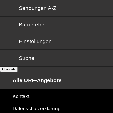
Sendungen von A bis Z
Sendungen A-Z
Barrierefrei
Barrierefrei
Einstellungen
Suche
Channels
Alle ORF-Angebote
Kontakt
Datenschutzerklärung