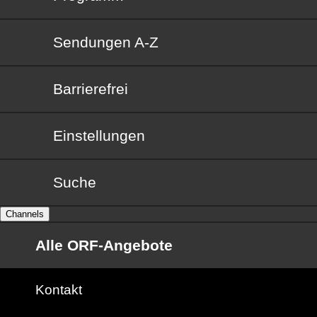
Sendungen von A bis Z
Sendungen A-Z
Barrierefrei
Barrierefrei
Einstellungen
Suche
Channels
Alle ORF-Angebote
Kontakt