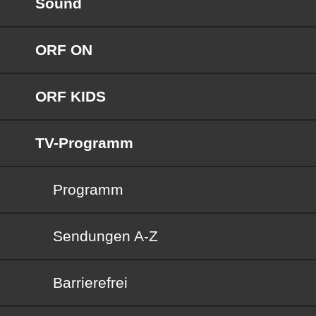
Sound
ORF ON
ORF KIDS
TV-Programm
Programm
Sendungen von A bis Z
Sendungen A-Z
Barrierefrei
Barrierefrei