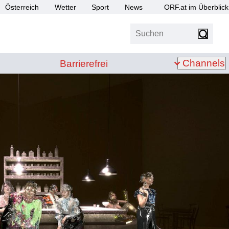
Österreich
Wetter
Sport
News
ORF.at im Überblick
Suchen
bis Z
Barrierefrei
Channels
Barrierefrei