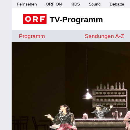
Fernsehen
ORF ON
KIDS
Sound
Debatte
TV-Programm
Sendungen von A 
Programm
Sendungen A-Z
Sendungssite Pixel, Bytes + Film - Artist in Residence