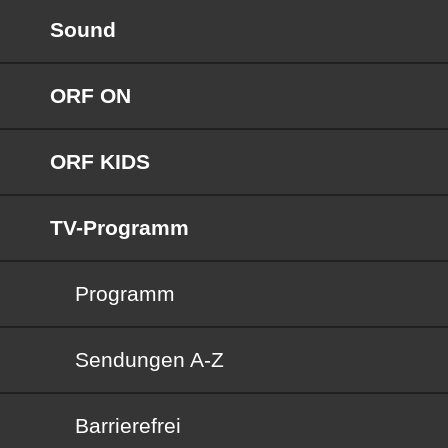
Sound
ORF ON
ORF KIDS
TV-Programm
Programm
Sendungen von A bis Z
Sendungen A-Z
Barrierefrei
Barrierefrei