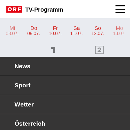
Navig
TV-Programm
TV-Programm ORF 2 Wien
Mi
Do
Fr
Sa
So
Mo
08.07.
09.07.
10.07.
11.07.
12.07.
13.07.
ORF 1 Programm
ORF 2 Programm
OR
News
Sport
Wetter
Österreich