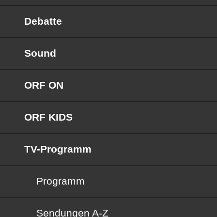
Debatte
Sound
ORF ON
ORF KIDS
TV-Programm
Programm
Sendungen von A bis Z
Sendungen A-Z