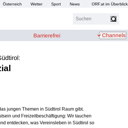
Österreich
Wetter
Sport
News
ORF.at im Überblick
Suchen
bis Z
Barrierefrei
Channels
Barrierefrei
üdtirol:
ial
das jungen Themen in Südtirol Raum gibt.
tsein und Freizeitbeschäftigung: Wir tauchen
und entdecken, was Vereinsleben in Südtirol so