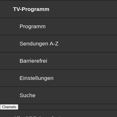
TV-Programm
Programm
Sendungen von A bis Z
Sendungen A-Z
Barrierefrei
Barrierefrei
Einstellungen
Suche
Channels