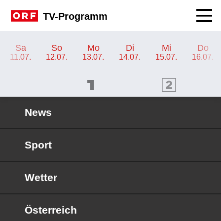
Navig
TV-Programm
TV-Programm ORF 2 Tirol
Sa
So
Mo
Di
Mi
Do
11.07.
12.07.
13.07.
14.07.
15.07.
16.07.
ORF 1 Programm
ORF 2 Programm
OR
News
Sport
Wetter
Österreich