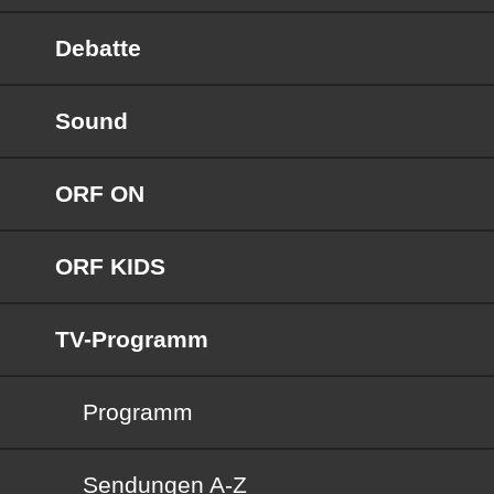
Debatte
Sound
ORF ON
ORF KIDS
TV-Programm
Programm
Sendungen von A bis Z
Sendungen A-Z