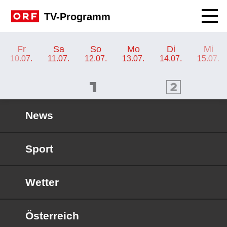
Navig
TV-Programm
TV-Programm ORF 2 Tirol
Fr
Sa
So
Mo
Di
Mi
10.07.
11.07.
12.07.
13.07.
14.07.
15.07.
ORF 1 Programm
ORF 2 Programm
OR
News
Sport
Wetter
Österreich