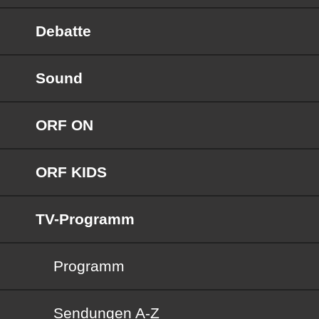
Debatte
Sound
ORF ON
ORF KIDS
TV-Programm
Programm
Sendungen von A bis Z
Sendungen A-Z