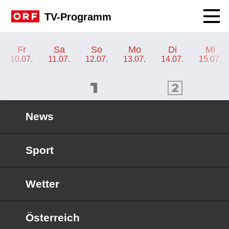
Navig
TV-Programm
TV-Programm ORF 2 Steiermark
Fr
Sa
So
Mo
Di
Mi
10.07.
11.07.
12.07.
13.07.
14.07.
15.07.
ORF 1 Programm
ORF 2 Programm
OR
News
Sport
Wetter
Österreich