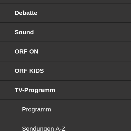
Debatte
Sound
ORF ON
ORF KIDS
TV-Programm
Programm
Sendungen von A bis Z
Sendungen A-Z