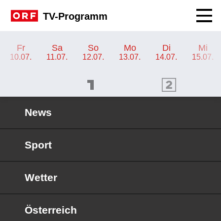
Navig
TV-Programm
TV-Programm ORF 2 Steiermark
Fr
Sa
So
Mo
Di
Mi
10.07.
11.07.
12.07.
13.07.
14.07.
15.07.
ORF 1 Programm
ORF 2 Programm
OR
News
Sport
Wetter
Österreich