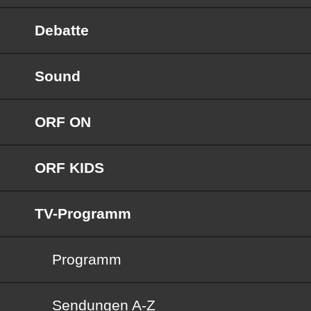
Debatte
Sound
ORF ON
ORF KIDS
TV-Programm
Programm
Sendungen von A bis Z
Sendungen A-Z