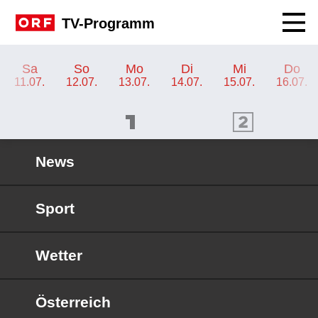
Navig
TV-Programm
TV-Programm ORF 2 Steiermark
Sa
So
Mo
Di
Mi
Do
11.07.
12.07.
13.07.
14.07.
15.07.
16.07.
ORF 1 Programm
ORF 2 Programm
OR
News
Sport
Wetter
Österreich