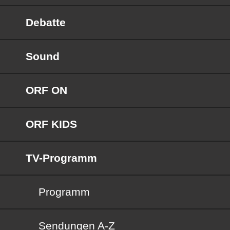
Debatte
Sound
ORF ON
ORF KIDS
TV-Programm
Programm
Sendungen von A bis Z
Sendungen A-Z