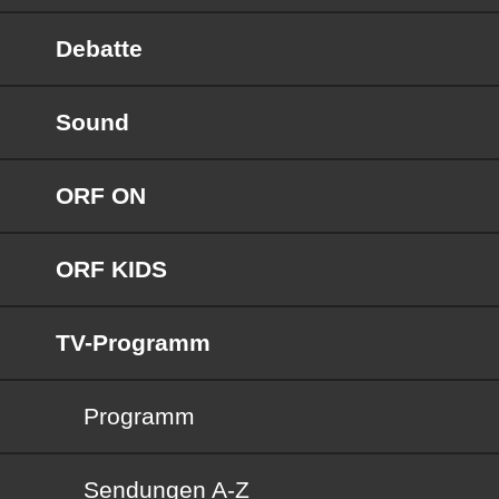
Debatte
Sound
ORF ON
ORF KIDS
TV-Programm
Programm
Sendungen von A bis Z
Sendungen A-Z