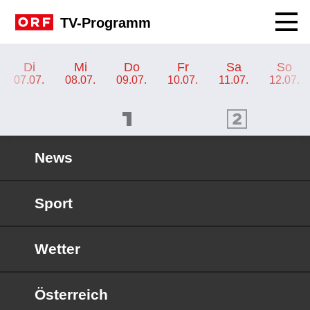
Navig
TV-Programm
TV-Programm ORF 2 Steiermark
Di
Mi
Do
Fr
Sa
So
07.07.
08.07.
09.07.
10.07.
11.07.
12.07.
ORF 1 Programm
ORF 2 Programm
OR
News
Sport
Wetter
Österreich