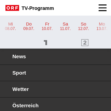
Navig
TV-Programm
TV-Programm ORF 2 Steiermark
Mi
Do
Fr
Sa
So
Mo
08.07.
09.07.
10.07.
11.07.
12.07.
13.07.
ORF 1 Programm
ORF 2 Programm
OR
News
Sport
Wetter
Österreich