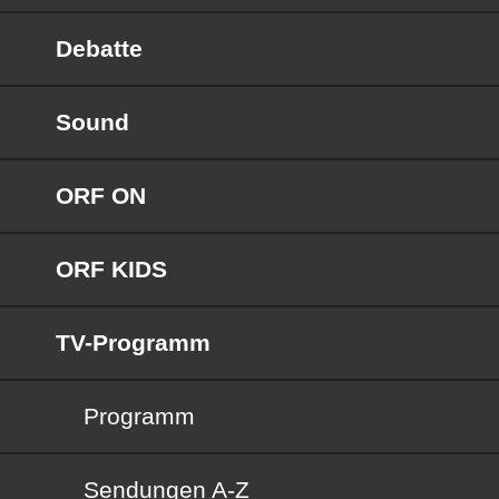
Debatte
Sound
ORF ON
ORF KIDS
TV-Programm
Programm
Sendungen von A bis Z
Sendungen A-Z