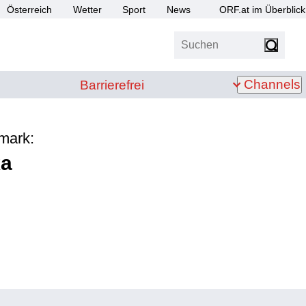
Österreich
Wetter
Sport
News
ORF.at im Überblick
Suchen
bis Z
Barrierefrei
Channels
Barrierefrei
rmark:
ka