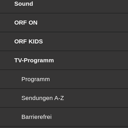
Sound
ORF ON
ORF KIDS
TV-Programm
Programm
Sendungen von A bis Z
Sendungen A-Z
Barrierefrei
Barrierefrei