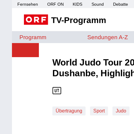
Fernsehen
ORF ON
KIDS
Sound
Debatte
TV-Programm
Sendungen von A 
Programm
Sendungen A-Z
World Judo Tour 2
Dushanbe, Highligh
Übertragung
Sport
Judo