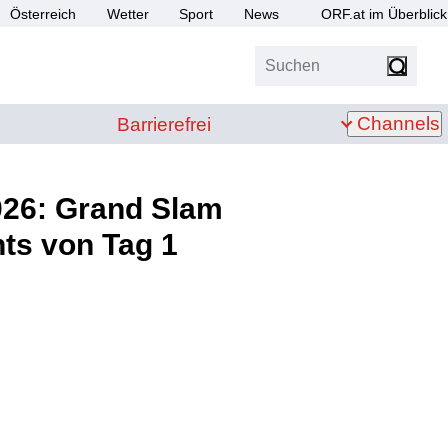
Österreich
Wetter
Sport
News
ORF.at im Überblick
Suchen
bis Z
Barrierefrei
Channels
Barrierefrei
026: Grand Slam
ts von Tag 1