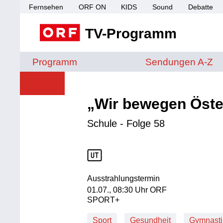
Fernsehen
ORF ON
KIDS
Sound
Debatte
TV-Programm
Sendungen von A 
Programm
Sendungen A-Z
„Wir bewegen Öste
Schule - Folge 58
Ausstrahlungstermin
01. Juli, 08:30 Uhr in ORF SPORT+
01.07., 08:30 Uhr ORF
SPORT+
Sport
Gesundheit
Gymnasti