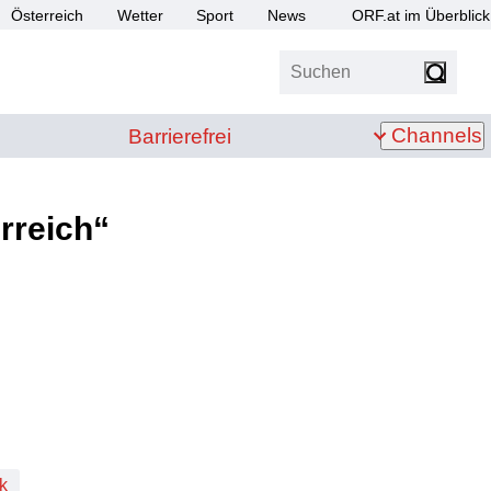
Österreich
Wetter
Sport
News
ORF.at im Überblick
Suchen
bis Z
Barrierefrei
Channels
Barrierefrei
rreich“
k