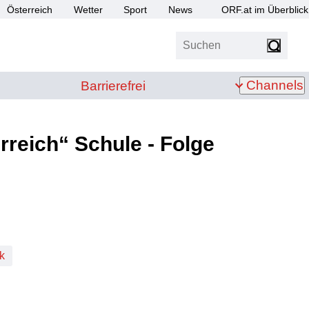
Österreich
Wetter
Sport
News
ORF.at im Überblick
Suchen
bis Z
Barrierefrei
Channels
Barrierefrei
reich“ Schule - Folge
k