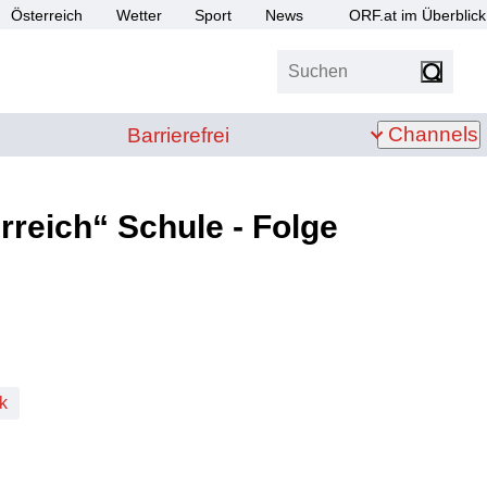
Österreich
Wetter
Sport
News
ORF.at im Überblick
Suchen
bis Z
Barrierefrei
Channels
Barrierefrei
reich“ Schule - Folge
k