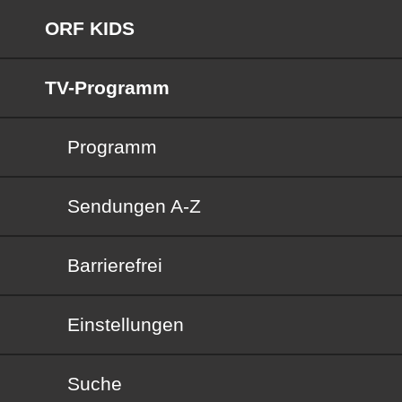
ORF KIDS
TV-Programm
Programm
Sendungen von A bis Z
Sendungen A-Z
Barrierefrei
Barrierefrei
Einstellungen
Suche