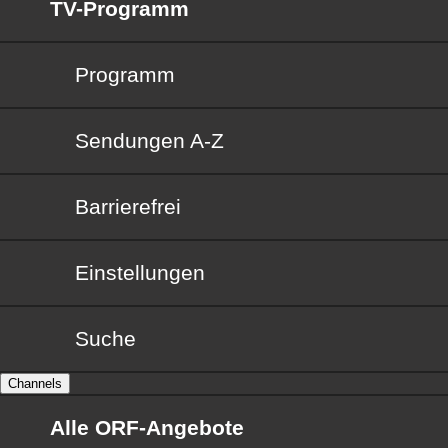
TV-Programm
Programm
Sendungen von A bis Z
Sendungen A-Z
Barrierefrei
Barrierefrei
Einstellungen
Suche
Channels
Alle ORF-Angebote