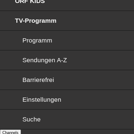
ORF KIDS
TV-Programm
Programm
Sendungen von A bis Z
Sendungen A-Z
Barrierefrei
Barrierefrei
Einstellungen
Suche
Channels