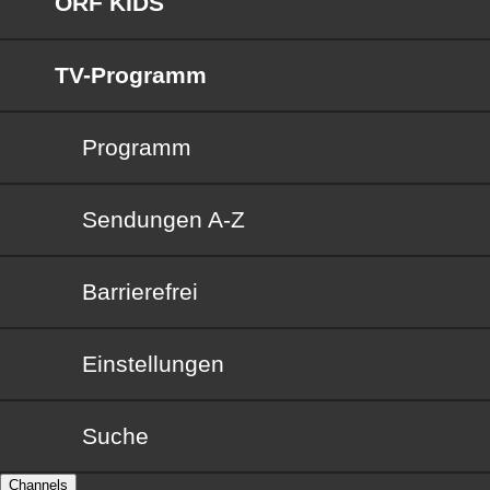
ORF KIDS
TV-Programm
Programm
Sendungen von A bis Z
Sendungen A-Z
Barrierefrei
Barrierefrei
Einstellungen
Suche
Channels