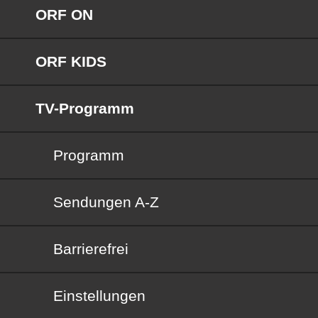
ORF ON
ORF KIDS
TV-Programm
Programm
Sendungen von A bis Z
Sendungen A-Z
Barrierefrei
Barrierefrei
Einstellungen