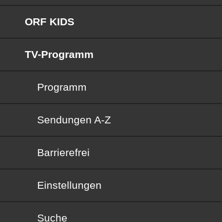
ORF KIDS
TV-Programm
Programm
Sendungen von A bis Z
Sendungen A-Z
Barrierefrei
Barrierefrei
Einstellungen
Suche