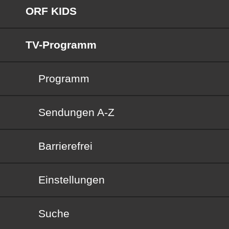
ORF KIDS
TV-Programm
Programm
Sendungen von A bis Z
Sendungen A-Z
Barrierefrei
Barrierefrei
Einstellungen
Suche