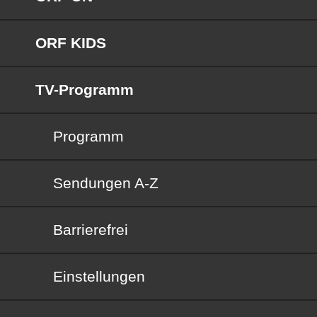
ORF KIDS
TV-Programm
Programm
Sendungen von A bis Z
Sendungen A-Z
Barrierefrei
Barrierefrei
Einstellungen