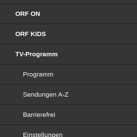
ORF ON
ORF KIDS
TV-Programm
Programm
Sendungen von A bis Z
Sendungen A-Z
Barrierefrei
Barrierefrei
Einstellungen