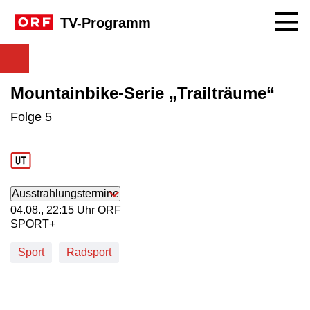
Navig
TV-Programm
Mountainbike-Serie „Trailträume“
Folge 5
Ausstrahlungstermine
04. August, 22:15 Uhr in ORF SPORT+
04.08., 22:15 Uhr ORF
SPORT+
Sport
Radsport