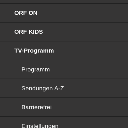
ORF ON
ORF KIDS
TV-Programm
Programm
Sendungen von A bis Z
Sendungen A-Z
Barrierefrei
Barrierefrei
Einstellungen