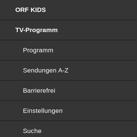
ORF KIDS
TV-Programm
Programm
Sendungen von A bis Z
Sendungen A-Z
Barrierefrei
Barrierefrei
Einstellungen
Suche