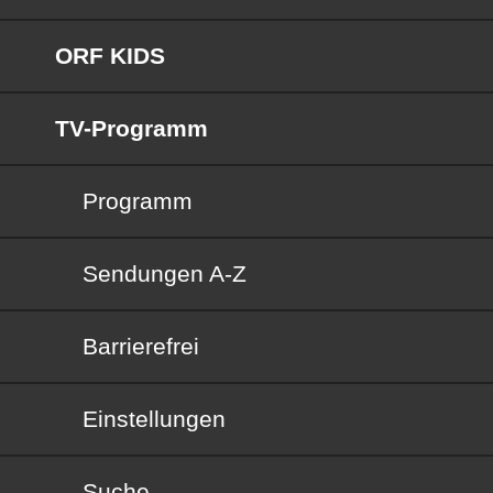
ORF KIDS
TV-Programm
Programm
Sendungen von A bis Z
Sendungen A-Z
Barrierefrei
Barrierefrei
Einstellungen
Suche