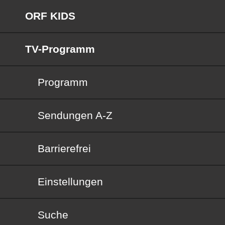
ORF KIDS
TV-Programm
Programm
Sendungen von A bis Z
Sendungen A-Z
Barrierefrei
Barrierefrei
Einstellungen
Suche