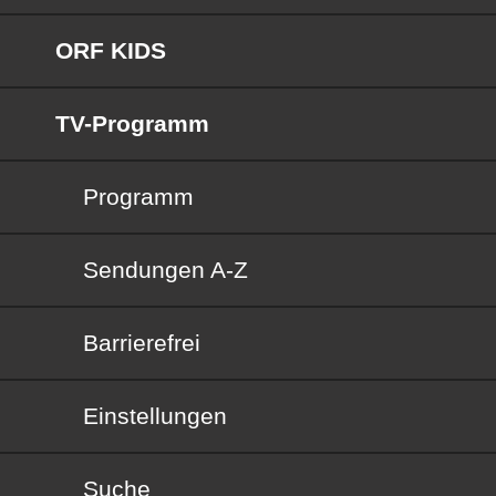
ORF KIDS
TV-Programm
Programm
Sendungen von A bis Z
Sendungen A-Z
Barrierefrei
Barrierefrei
Einstellungen
Suche